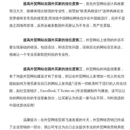
提高外贸网站在国外买家的信任度第一
，首先外贸网站设计风格要
简洁大方、能够体现出较强的专业性，就譬如“欧美风格设计”这种风格在全
世界都有非常高的接受度;而传统中国网站网络也许在中国能流行，但并不是
放之四海而皆准，反而会被多数国外买家认为不专业，而产生置疑。
提高外贸网站在国外买家的信任度第二
，外贸网站上使用的外语不
要出现基础的错误。包括语法，和语言性问题，语病百出的网站语言表达，
很难让一个专业买家联想到你的专业性。
提高外贸网站在国外买家的信任度第三
，外贸网站的询盘很重要，
有了询盘外贸网站建设才有了价值，所以在外贸网站上多增加一些人性化功
能如如何方便买家在自己的网站上发询盘? 还有一些欧美时下流行的人性化功
能，如社交按钮(F，FacceBook; T Twitter etc.)专业视频制作与播放。这可以让
你的网站给你的专业形象加分，让买家认为你是一家与众不同，与时俱进的
中国优质供应商!
温馨提示：在外贸网络贸易飞速发展的今天，
外贸网络营销
已经成
了企业营销的一部分。我公司专注为出口企业提供专业的外贸网络营销系统