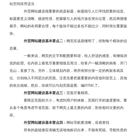
站空间排序适当
外贸网站建设很重要的就是标题，标题指引人们寻找想要的信息。
标题要意义清晰、描述性强，把最吸引人的地方放在突出位置，然后再慢慢
展开。网站的布局要合理，每个版块不能过多也不能过少，同时突出重要版
块。
外贸网站建设基本要点二：
网页应该易懂明了，控制每个模块的信
息量。
一般来说，网页的文字和配图要和谐，给人舒适的感觉，有继续浏
览的欲望。在内容上着笔尽量要细致且简洁，给客户一幅清晰的画卷，开门
见山，直接了当。另外，立体规划内容，将所有部分按一定的构架各就其
位、分别纳入不同层次的页面。注意先要把最重要的内容放到首页上，其他
的依次就绪。然后，你就可以勾划页面蓝图、编HTML了。
外贸网站建设基本要点三：
页面尽量精简。
要限定页面的大小，考虑到用户的体验，页面打开的速度要快。要
从各个角度考虑节省页面。留下网页上最主要的内容，割舍相对次要的内
容。
外贸网站建设基本要点四：
网站导航要清晰，容易查找
所有的超链接应准确无误地地标识出来，不能有死链。导航性质的