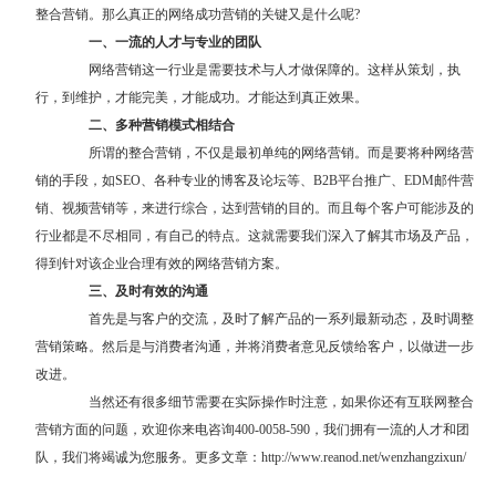
整合营销。那么真正的网络成功营销的关键又是什么呢?
一、一流的人才与专业的团队
网络营销这一行业是需要技术与人才做保障的。这样从策划，执
行，到维护，才能完美，才能成功。才能达到真正效果。
二、多种营销模式相结合
所谓的整合营销，不仅是最初单纯的网络营销。而是要将种网络营
销的手段，如SEO、各种专业的博客及论坛等、B2B平台推广、EDM邮件营
销、视频营销等，来进行综合，达到营销的目的。而且每个客户可能涉及的
行业都是不尽相同，有自己的特点。这就需要我们深入了解其市场及产品，
得到针对该企业合理有效的网络营销方案。
三、及时有效的沟通
首先是与客户的交流，及时了解产品的一系列最新动态，及时调整
营销策略。然后是与消费者沟通，并将消费者意见反馈给客户，以做进一步
改进。
当然还有很多细节需要在实际操作时注意，如果你还有
互联网整合
营销
方面的问题，欢迎你来电咨询400-0058-590，我们拥有一流的人才和团
队，我们将竭诚为您服务。更多文章：
http://www.reanod.net/wenzhangzixun/