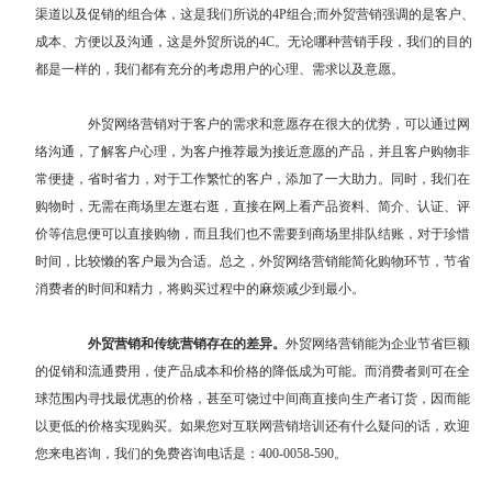
渠道以及促销的组合体，这是我们所说的4P组合;而外贸营销强调的是客户、
成本、方便以及沟通，这是外贸所说的4C。无论哪种营销手段，我们的目的
都是一样的，我们都有充分的考虑用户的心理、需求以及意愿。
外贸网络营销对于客户的需求和意愿存在很大的优势，可以通过网
络沟通，了解客户心理，为客户推荐最为接近意愿的产品，并且客户购物非
常便捷，省时省力，对于工作繁忙的客户，添加了一大助力。同时，我们在
购物时，无需在商场里左逛右逛，直接在网上看产品资料、简介、认证、评
价等信息便可以直接购物，而且我们也不需要到商场里排队结账，对于珍惜
时间，比较懒的客户最为合适。总之，外贸网络营销能简化购物环节，节省
消费者的时间和精力，将购买过程中的麻烦减少到最小。
外贸营销和传统营销存在的差异。
外贸网络营销能为企业节省巨额
的促销和流通费用，使产品成本和价格的降低成为可能。而消费者则可在全
球范围内寻找最优惠的价格，甚至可饶过中间商直接向生产者订货，因而能
以更低的价格实现购买。如果您对
互联网营销培训
还有什么疑问的话，欢迎
您来电咨询，我们的免费咨询电话是：400-0058-590。