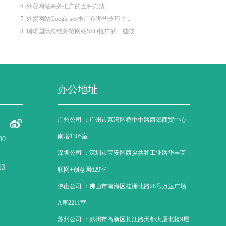
6. 外贸网站海外推广的五种方法...
7. 外贸网站Google seo推广有哪些技巧？...
8. 瑞诺国际总结外贸网站SEO推广的一些技...
办公地址
广州公司 ：
广州市荔湾区桥中中路西郊商贸中心
南塔1305室
90
深圳公司 ：
深圳市宝安区西乡共和工业路华丰互
13
联网+创意园629室
佛山公司 ：
佛山市南海区桂澜北路28号万达广场
A座2211室
苏州公司 ：
苏州市高新区长江路天都大厦北楼9层