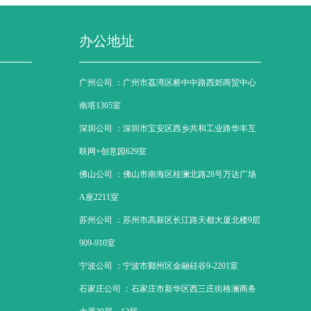
办公地址
广州公司 ：
广州市荔湾区桥中中路西郊商贸中心
南塔1305室
深圳公司 ：
深圳市宝安区西乡共和工业路华丰互
联网+创意园629室
佛山公司 ：
佛山市南海区桂澜北路28号万达广场
A座2211室
苏州公司 ：
苏州市高新区长江路天都大厦北楼9层
909-910室
宁波公司 ：
宁波市鄞州区金融硅谷9-2201室
石家庄公司 ：
石家庄市新华区西三庄街格澜商务