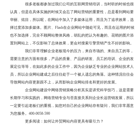
很多老板都参加过我们公司的
互联网营销培训
，当时听的时候也很
认真，但是在具体实施的时候又会忘了网站营销的重要性，总是看到网站要
华丽、炫目，所以呢，在网站中加入了多媒体运用，而且为了追求效果，选
择过度添加多媒体。图片、Flash在企业网站中随处可见，而且在运用的时候
也不加选择，完全不顾网站整体风格，胡乱的把认为有趣的、花哨的图片添
置到网站上，不仅影响了总体效果，更会对搜索引擎营销产生不好的影响。
我们非常理解企业老板现今的压力，来自市场的、来自员工的等，
需要注意的方面有很多，产品的质量、产品的研发、员工的培训、企业的发
展定位等等，在如此多的企业工作中，因为企业缺乏专业的企业网站技术人
员，所以企业网站建成之后往往处于一个被人遗忘的角落。这种情况往往会
导致网站内容更新跟不上，从而影响企业网站排名和更好的发展。
企业网站建设中网络营销策略分析其实是讲究科学技巧，这是需要
长期学习和实践的，网络营销专业与否直接关系到企业长远营销发展，所以
一定要引起老板们的重视，如您对自己的企业网站存有疑问，我们非常愿意
为您服务。400-0058-590
更多阅读：
如何让外贸网站内容更具有吸引力？