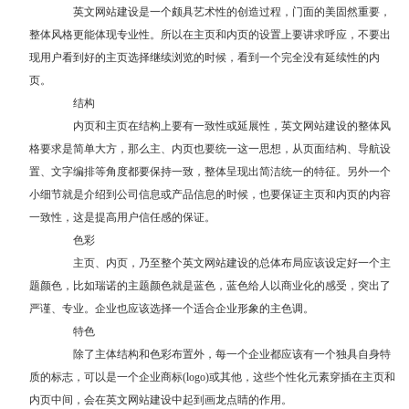
英文网站建设是一个颇具艺术性的创造过程，门面的美固然重要，
整体风格更能体现专业性。所以在主页和内页的设置上要讲求呼应，不要出
现用户看到好的主页选择继续浏览的时候，看到一个完全没有延续性的内
页。
结构
内页和主页在结构上要有一致性或延展性，英文网站建设的整体风
格要求是简单大方，那么主、内页也要统一这一思想，从页面结构、导航设
置、文字编排等角度都要保持一致，整体呈现出简洁统一的特征。另外一个
小细节就是介绍到公司信息或产品信息的时候，也要保证主页和内页的内容
一致性，这是提高用户信任感的保证。
色彩
主页、内页，乃至整个英文网站建设的总体布局应该设定好一个主
题颜色，比如瑞诺的主题颜色就是蓝色，蓝色给人以商业化的感受，突出了
严谨、专业。企业也应该选择一个适合企业形象的主色调。
特色
除了主体结构和色彩布置外，每一个企业都应该有一个独具自身特
质的标志，可以是一个企业商标(logo)或其他，这些个性化元素穿插在主页和
内页中间，会在英文网站建设中起到画龙点睛的作用。