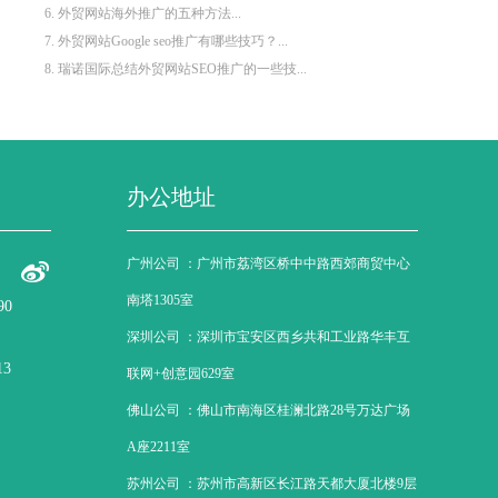
6. 外贸网站海外推广的五种方法...
7. 外贸网站Google seo推广有哪些技巧？...
8. 瑞诺国际总结外贸网站SEO推广的一些技...
办公地址
广州公司 ：
广州市荔湾区桥中中路西郊商贸中心
南塔1305室
90
深圳公司 ：
深圳市宝安区西乡共和工业路华丰互
13
联网+创意园629室
佛山公司 ：
佛山市南海区桂澜北路28号万达广场
A座2211室
苏州公司 ：
苏州市高新区长江路天都大厦北楼9层