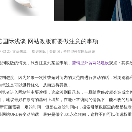
诺国际浅谈:网站改版前要做注意的事项
17-03-25 文章来源: ：瑞诺国际 | 关键词：营销型外贸网站建设
到改版的情况，只要注意到某些事项，
营销型外贸网站建设
观点：其实
制进度。因为如果一次性或短时间内的大范围进行发动的话，对浏览都
为您这是可以进行优化，从而适得其反，
浏览者进入网站的主要途径，这牵涉到目录名，一旦随意修改就会造成文
目，建议最好在原有的基础上增加，在能正常访问的情况下，能不改的尽
新页面需要一定的时间，但是在这段时间内，搜索引擎数据里的都是往老
果网站URL有变动的话，最好是做个301永久转向，这样不但可以传递权