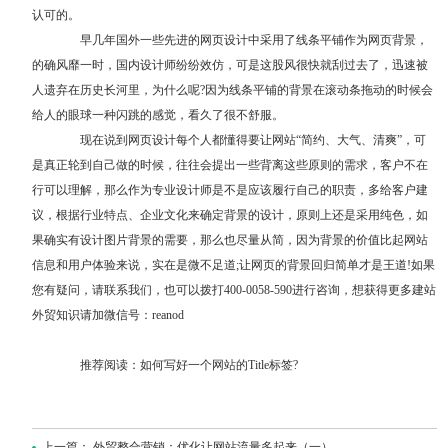
认可的。
早几年国外一些先进的网页设计中采用了线条平铺作为网页背景，
的确风靡一时，国内设计师纷纷效仿，可是这股风很快就刮过去了，迅速被
人遗弃在历史长河里，为什么呢?因为线条平铺的背景在滚动条拖动的时候会
给人的眼球一种闪跳的感觉，看久了很不舒服。
现在说到网页设计每个人都懂得要让网站“简约、大气、清爽”，可
是真正轮到自己做的时候，往往会提出一些背离这些原则的需求，客户不在
行可以理解，那么作为专业设计师是不是应该履行自己的职责，多给客户建
议，根据行业特点、企业文化来确定背景的设计，原则上还是采用纯色，如
果确实有设计图片背景的需要，那么也尽量从简，因为背景的价值比起网站
信息和用户体验来说，实在是微不足道;让网页的背景回归简单才是王道!如果
您有疑问，请
联系我们
，也可以拨打400-0058-590进行咨询，想获得更多建站
外贸知识请加微信号：reanod
推荐阅读：
如何写好一个网站的Title标签?
上一篇：
外贸整合营销：优化让网站流量多起来（一）