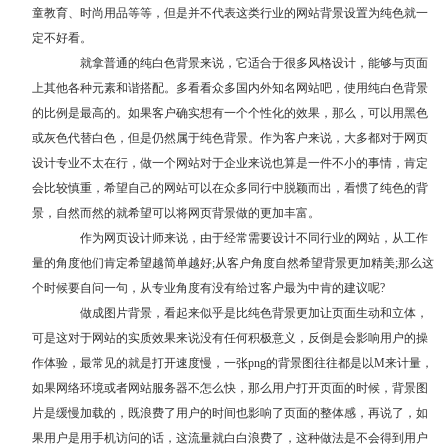
童教育、时尚用品等等，但是并不代表这类行业的网站背景设置为纯色就一
定不好看。
就拿普通的纯白色背景来说，它适合于很多风格设计，能够与页面
上其他各种元素和谐搭配。多看看众多国内外知名网站吧，使用纯白色背景
的比例是最高的。如果客户确实想有一个个性化的效果，那么，可以用黑色
或灰色代替白色，但是仍然属于纯色背景。作为客户来说，大多都对于网页
设计专业不太在行，做一个网站对于企业来说也算是一件不小的事情，肯定
会比较慎重，希望自己的网站可以在众多同行中脱颖而出，看惯了纯色的背
景，自然而然的就希望可以将网页背景做的更加丰富。
作为网页设计师来说，由于经常需要设计不同行业的网站，从工作
量的角度他们肯定希望越简单越好;从客户角度自然希望背景更加精美;那么这
个时候要自问一句，从专业角度有没有给过客户最为中肯的建议呢?
做成图片背景，看起来似乎是比纯色背景更加让页面生动和立体，
可是这对于网站的实质效果来说没有任何积极意义，反倒是会影响用户的操
作体验，最常见的就是打开速度慢，一张png的背景图往往都是以M来计量，
如果网络环境或者网站服务器不怎么快，那么用户打开页面的时候，背景图
片是缓慢加载的，既浪费了用户的时间也影响了页面的整体感，再说了，如
果用户是用手机访问的话，这流量就白白浪费了，这种做法是不会得到用户